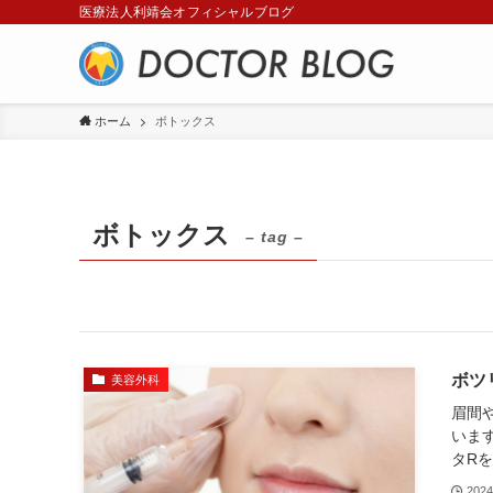
医療法人利靖会オフィシャルブログ
ホーム
ボトックス
ボトックス
– tag –
ボツ
美容外科
眉間
いま
タRを
202