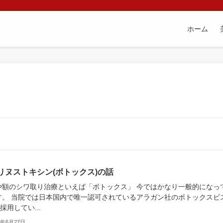
ホーム
リヌストキシン(ボトックス)の話
や額のシワ取り治療といえば「ボトックス」 今ではかなり一般的になっ
す。 当院では日本国内で唯一認可されているアラガン社のボトックスビ
採用してい...
4年6月27日