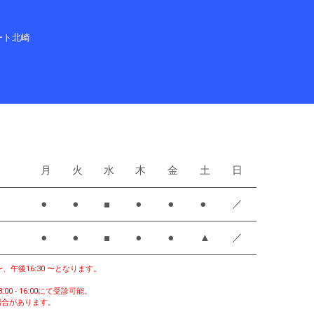
ート北崎
月
火
水
木
金
土
日
●
●
■
●
●
●
／
●
●
■
●
●
▲
／
〜、午後16:30 〜となります。
00 - 16:00にて受診可能。
場合があります。