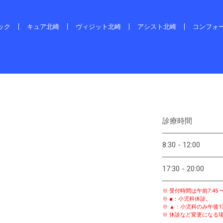
ック
キュア北崎
ヴィジット北崎
アシスト北崎
コンフォ
診療時間
8:30 - 12:00
17:30 - 20:00
※ 受付時間は午前7:45 
※ ■：小児科休診。
※ ▲：小児科のみ午後13:
※ 休診など変更になる