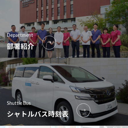
Department
→
部署紹介
Shuttle Bus
→
シャトルバス時刻表