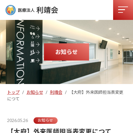
お知らせ
トップ
/
お知らせ
/
利靖会
/
【大府】外来医師担当表変更
につて
2026.05.26
お知らせ
【大府】外来医師担当表変更につて