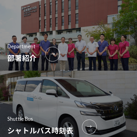
Department
→
部署紹介
Shuttle Bus
→
シャトルバス時刻表