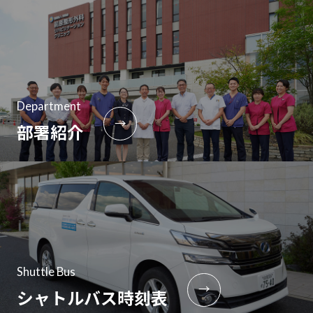
Department
→
部署紹介
Shuttle Bus
→
シャトルバス時刻表