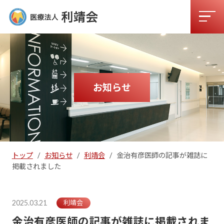
お知らせ
トップ
/
お知らせ
/
利靖会
/
金治有彦医師の記事が雑誌に
掲載されました
2025.03.21
利靖会
金治有彦医師の記事が雑誌に掲載されま